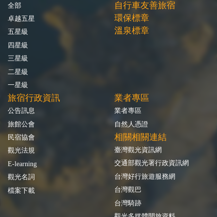
自行車友善旅宿
全部
環保標章
卓越五星
溫泉標章
五星級
四星級
三星級
二星級
一星級
旅宿行政資訊
業者專區
公告訊息
業者專區
旅館公會
自然人憑證
相關相關連結
民宿協會
臺灣觀光資訊網
觀光法規
交通部觀光署行政資訊網
E-learning
台灣好行旅遊服務網
觀光名詞
台灣觀巴
檔案下載
台灣騎跡
觀光多媒體開放資料