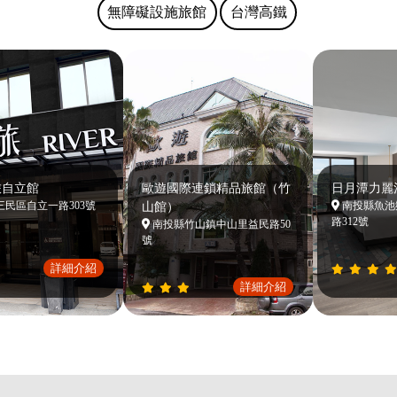
無障礙設施旅館
台灣高鐵
自立館
歐遊國際連鎖精品旅館（竹
日月潭力麗溫
區自立一路303號
山館）
南投縣魚池鄉
路312號
南投縣竹山鎮中山里益民路50
號
詳細介紹
詳細介紹