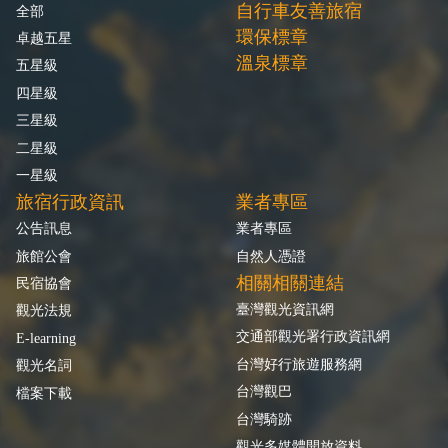
自行車友善旅宿
全部
環保標章
卓越五星
溫泉標章
五星級
四星級
三星級
二星級
一星級
旅宿行政資訊
業者專區
公告訊息
業者專區
旅館公會
自然人憑證
相關相關連結
民宿協會
臺灣觀光資訊網
觀光法規
交通部觀光署行政資訊網
E-learning
台灣好行旅遊服務網
觀光名詞
台灣觀巴
檔案下載
台灣騎跡
觀光多媒體開放資料