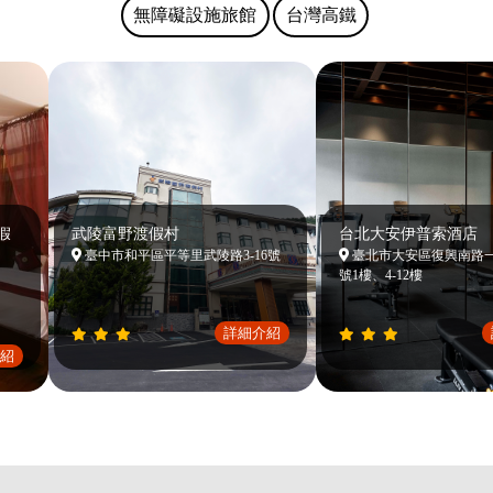
無障礙設施旅館
台灣高鐵
武陵富野渡假村
台北大安伊普索酒店
臺中市和平區平等里武陵路3-16號
臺北市大安區復興南路一段2
號1樓、4-12樓
詳細介紹
詳