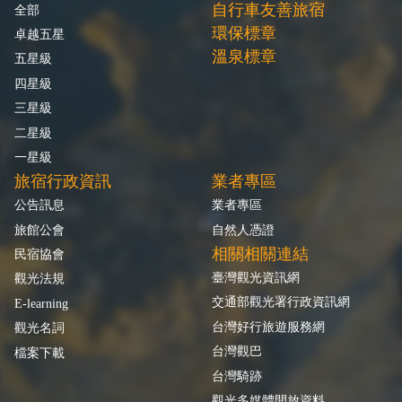
自行車友善旅宿
全部
環保標章
卓越五星
溫泉標章
五星級
四星級
三星級
二星級
一星級
旅宿行政資訊
業者專區
公告訊息
業者專區
旅館公會
自然人憑證
相關相關連結
民宿協會
臺灣觀光資訊網
觀光法規
交通部觀光署行政資訊網
E-learning
台灣好行旅遊服務網
觀光名詞
台灣觀巴
檔案下載
台灣騎跡
觀光多媒體開放資料