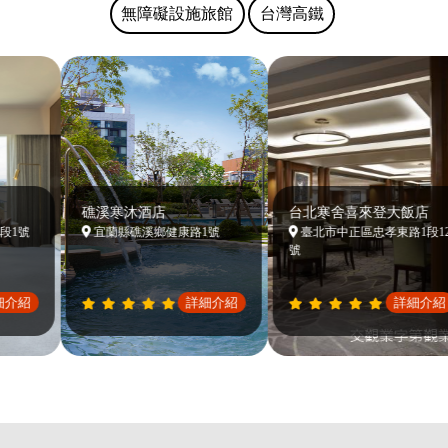
無障礙設施旅館
台灣高鐵
礁溪寒沐酒店
台北寒舍喜來登大飯店
1號
宜蘭縣礁溪鄉健康路1號
臺北市中正區忠孝東路1段12
號
介紹
詳細介紹
詳細介紹