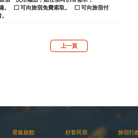
自備。
可向旅宿免費索取。
可向旅宿付
者。
上一頁
星級旅館
好客民宿
旅宿行