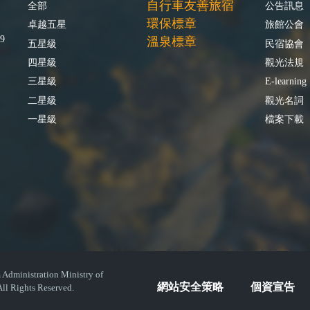
自行車友善旅宿
全部
公告訊息
環保標章
卓越五星
旅館公會
9
溫泉標章
五星級
民宿協會
四星級
觀光法規
三星級
E-learning
二星級
觀光名詞
一星級
檔案下載
istration Ministry of
網站安全策略
個資宣告
ll Rights Reserved.