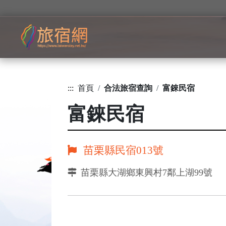
:::
首頁
合法旅宿查詢
富錸民宿
富錸民宿
苗栗縣民宿013號
苗栗縣大湖鄉東興村7鄰上湖99號