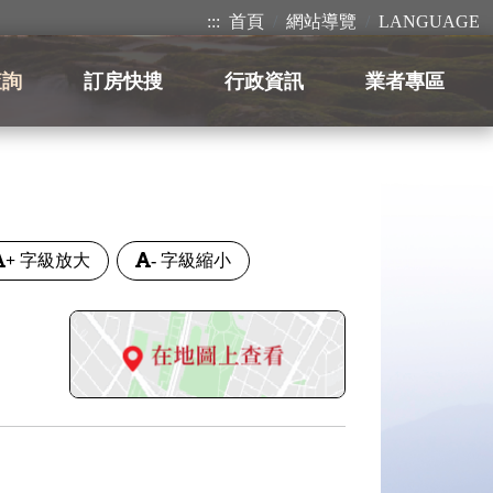
:::
首頁
網站導覽
LANGUAGE
查詢
訂房快搜
行政資訊
業者專區
+
字級放大
-
字級縮小