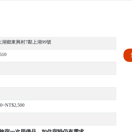
湖鄉東興村7鄰上湖99號
610
00~NT$2,500
提供旅宿一次用備品，如住宿時仍有需求，