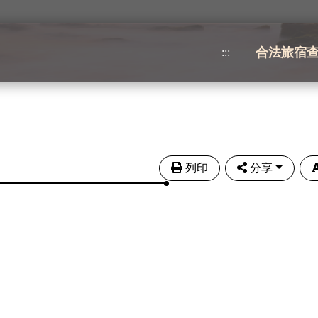
合法旅宿
:::
列印
分享