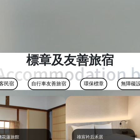
標章及友善旅宿
客民宿
自行車友善旅宿
環保標章
無障礙
旅館
祿宸衿后禾居