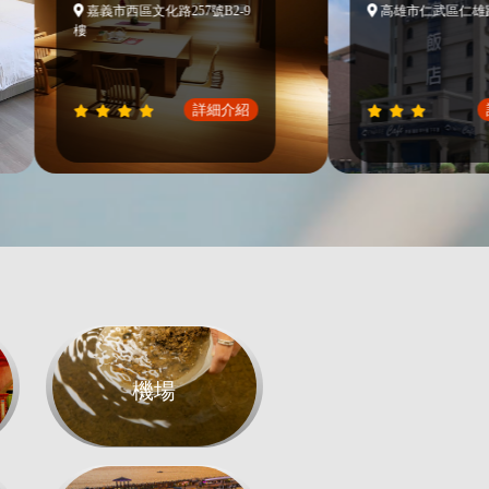
嘉義市西區文化路257號B2-9
高雄市仁武區仁雄路451
樓
詳細介紹
詳細
機場