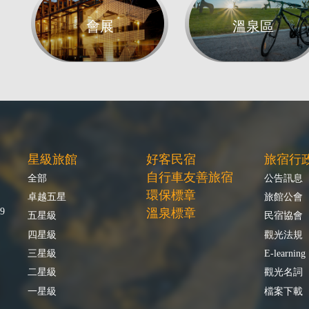
會展
溫泉區
星級旅館
好客民宿
旅宿行
自行車友善旅宿
全部
公告訊息
環保標章
卓越五星
旅館公會
9
溫泉標章
五星級
民宿協會
四星級
觀光法規
三星級
E-learning
二星級
觀光名詞
一星級
檔案下載