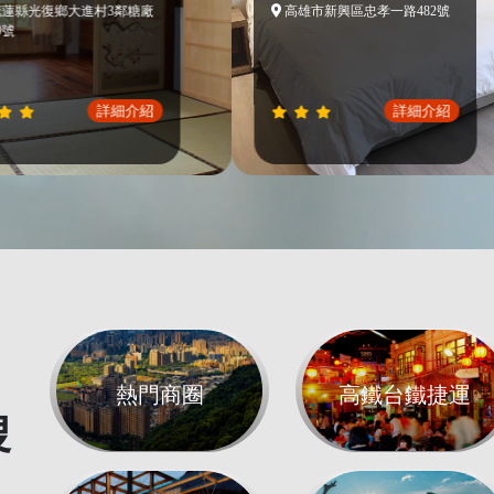
復鄉大進村3鄰糖廠
高雄市新興區忠孝一路482號
詳細介紹
詳細介紹
熱門商圈
高鐵台鐵捷運
搜