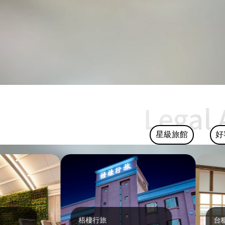
星級旅館
好
梧棲行旅
台糖花蓮