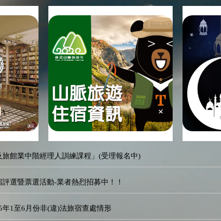
及旅館業中階經理人訓練課程」(受理報名中)
民宿評選暨票選活動-業者熱烈招募中！！
5年1至6月份非(違)法旅宿查處情形