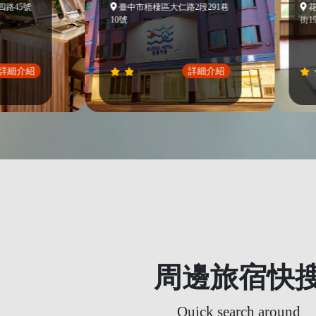
號
臺中市梧棲區大仁路2段291巷
花蓮縣光
10號
街19號
介紹
詳細介紹
周邊旅宿快
Quick search around