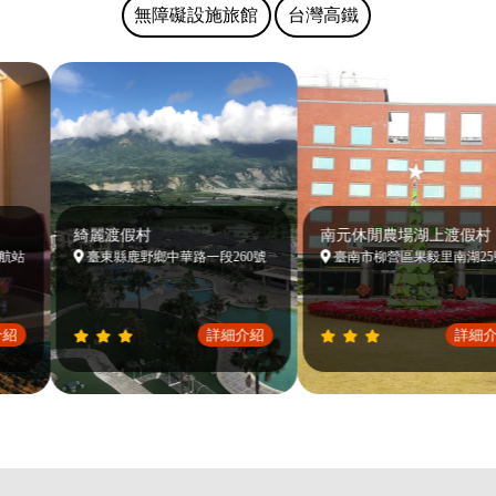
無障礙設施旅館
台灣高鐵
綺麗渡假村
南元休閒農場湖上渡假村
站
臺東縣鹿野鄉中華路一段260號
臺南市柳營區果毅里南湖25號
詳細介紹
詳細介紹