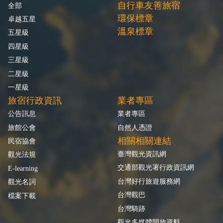
自行車友善旅宿
全部
環保標章
卓越五星
溫泉標章
五星級
四星級
三星級
二星級
一星級
旅宿行政資訊
業者專區
公告訊息
業者專區
旅館公會
自然人憑證
相關相關連結
民宿協會
臺灣觀光資訊網
觀光法規
交通部觀光署行政資訊網
E-learning
台灣好行旅遊服務網
觀光名詞
台灣觀巴
檔案下載
台灣騎跡
觀光多媒體開放資料