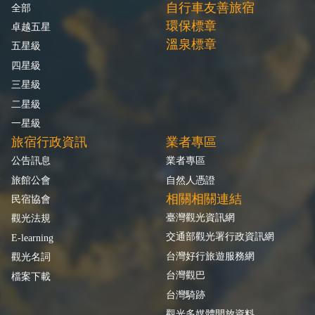
自行車友善旅宿
全部
環保標章
卓越五星
溫泉標章
五星級
四星級
三星級
二星級
一星級
旅宿行政資訊
業者專區
公告訊息
業者專區
旅館公會
自然人憑證
相關相關連結
民宿協會
臺灣觀光資訊網
觀光法規
交通部觀光署行政資訊網
E-learning
台灣好行旅遊服務網
觀光名詞
台灣觀巴
檔案下載
台灣騎跡
觀光多媒體開放資料