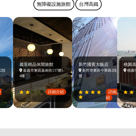
無障礙設施旅館
台灣高鐵
麗景精品休閒旅館
新竹國賓大飯店
桃園喜
段
嘉義市東區嘉南街137號1-
新竹市東區中華路2段188
桃園市大
4樓
號
詳細介紹
詳細介
紹