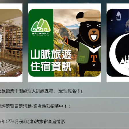
及旅館業中階經理人訓練課程」(受理報名中)
民宿評選暨票選活動-業者熱烈招募中！！
5年1至6月份非(違)法旅宿查處情形