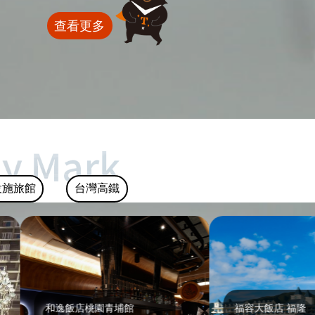
查看更多
設施旅館
台灣高鐵
和逸飯店桃園青埔館
福容大飯店 福隆