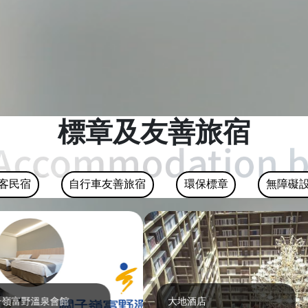
標章及友善旅宿
客民宿
自行車友善旅宿
環保標章
無障礙
野溫泉會館
大地酒店