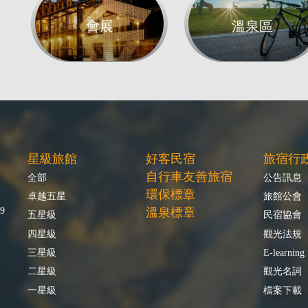
會展
溫泉區
星級旅館
好客民宿
旅宿行
自行車友善旅宿
全部
公告訊息
環保標章
卓越五星
旅館公會
9
溫泉標章
五星級
民宿協會
四星級
觀光法規
三星級
E-learning
二星級
觀光名詞
一星級
檔案下載