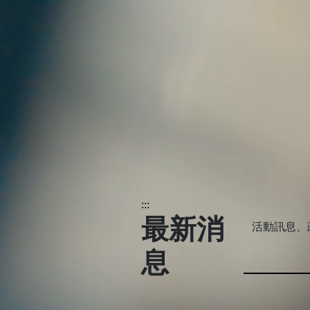
:::
最新消
活動訊息、
息