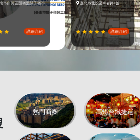
河區關嶺里關子嶺28
臺北市北投區奇岩路1號
詳細介紹
詳細介紹
熱門商圈
高鐵台鐵捷運
搜