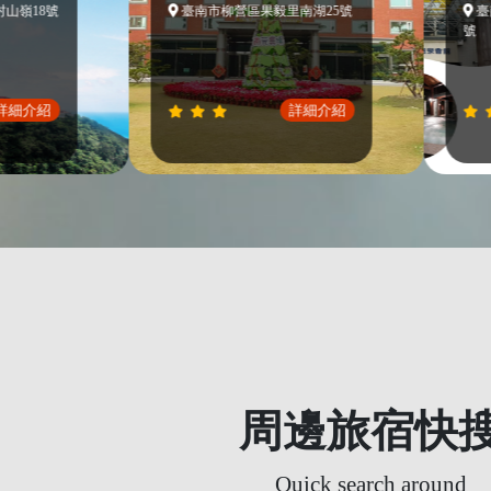
8號
臺南市柳營區果毅里南湖25號
臺南市白
號
紹
詳細介紹
周邊旅宿快
Quick search around