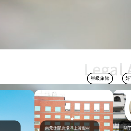
星級旅館
好
南元休閒農場湖上渡假村
關子嶺富