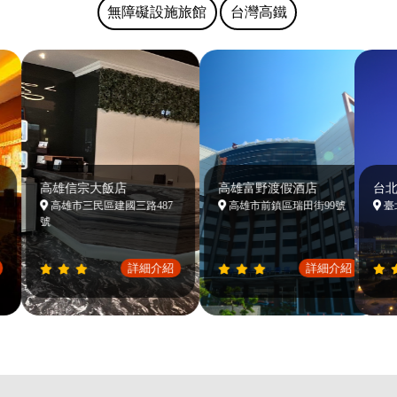
無障礙設施旅館
台灣高鐵
高雄信宗大飯店
高雄富野渡假酒店
台北
高雄市三民區建國三路487
高雄市前鎮區瑞田街99號
臺北
號
詳細介紹
詳細介紹