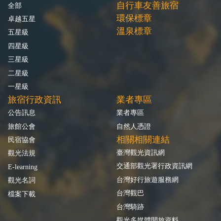
自行車友善旅宿
全部
環保標章
卓越五星
溫泉標章
五星級
四星級
三星級
二星級
一星級
旅宿行政資訊
業者專區
公告訊息
業者專區
旅館公會
自然人憑證
相關相關連結
民宿協會
臺灣觀光資訊網
觀光法規
交通部觀光署行政資訊網
E-learning
台灣好行旅遊服務網
觀光名詞
台灣觀巴
檔案下載
台灣騎跡
觀光多媒體開放資料