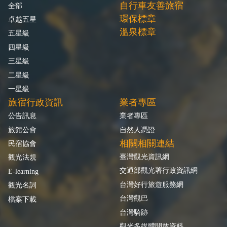
自行車友善旅宿
全部
環保標章
卓越五星
溫泉標章
五星級
四星級
三星級
二星級
一星級
旅宿行政資訊
業者專區
公告訊息
業者專區
旅館公會
自然人憑證
相關相關連結
民宿協會
臺灣觀光資訊網
觀光法規
交通部觀光署行政資訊網
E-learning
台灣好行旅遊服務網
觀光名詞
台灣觀巴
檔案下載
台灣騎跡
觀光多媒體開放資料