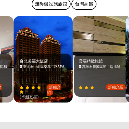
無障礙設施旅館
台灣高鐵
台北美福大飯店
雲端精緻旅館
同和
臺北市中山區樂群二路55號
高雄市新興區民主路18號
詳細介
詳細介紹
紹
(卓越五星)