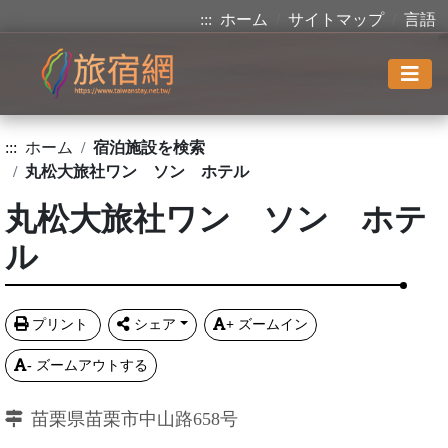
:::
ホーム
サイトマップ
言語
:::
ホーム
宿泊施設を検索
丸松大旅社ワン ソン ホテル
丸松大旅社ワン ソン ホテ
ル
プリント
シェア
+
ズームイン
-
ズームアウトする
苗栗県苗栗市中山路658号