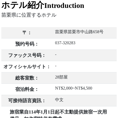
ホテル紹介
Introduction
苗栗県に位置するホテル
苗栗県苗栗市中山路658号
〒：
037-320283
预约号码：
-
ファックス号码：
-
オフィシャルサイト：
28部屋
総客室数：
NT$2,000~NT$4,500
宿泊料金：
中文
可接待語言資訊：
旅宿業自114年1月1日起不主動提供旅宿一次用