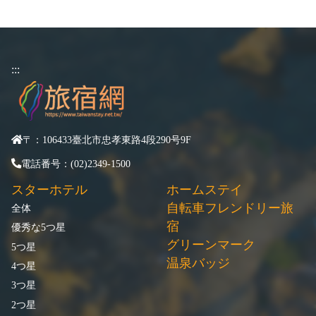
:::
〒：106433臺北市忠孝東路4段290号9F
電話番号：(02)2349-1500
スターホテル
ホームステイ
自転車フレンドリー旅
全体
宿
優秀な5つ星
グリーンマーク
5つ星
温泉バッジ
4つ星
3つ星
2つ星