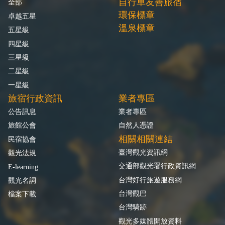
自行車友善旅宿
全部
環保標章
卓越五星
溫泉標章
五星級
四星級
三星級
二星級
一星級
旅宿行政資訊
業者專區
公告訊息
業者專區
旅館公會
自然人憑證
相關相關連結
民宿協會
臺灣觀光資訊網
觀光法規
交通部觀光署行政資訊網
E-learning
台灣好行旅遊服務網
觀光名詞
台灣觀巴
檔案下載
台灣騎跡
觀光多媒體開放資料