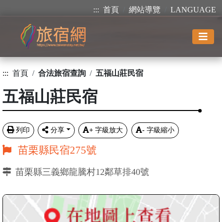
:::
首頁
網站導覽
LANGUAGE
:::
首頁
合法旅宿查詢
五福山莊民宿
五福山莊民宿
列印
分享
+
字級放大
-
字級縮小
苗栗縣民宿275號
苗栗縣三義鄉龍騰村12鄰草排40號