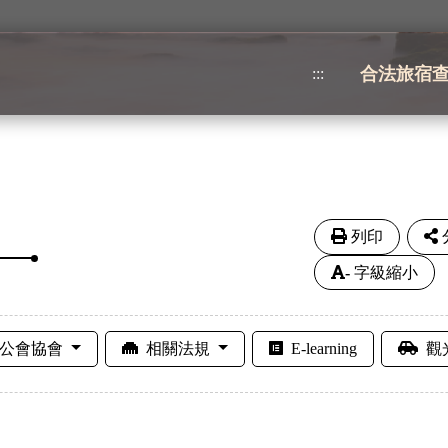
合法旅宿
:::
列印
-
字級縮小
公會協會
相關法規
E-learning
觀