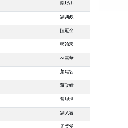
龍煜杰
劉興政
陸冠全
鄭翰宏
林雪華
蕭建智
蔣政緯
曾琨瑚
劉又睿
周榮棠