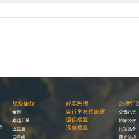
星級旅館
好客民宿
旅宿行
自行車友善旅宿
全部
公告訊息
環保標章
卓越五星
旅館公會
9
溫泉標章
五星級
民宿協會
四星級
觀光法規