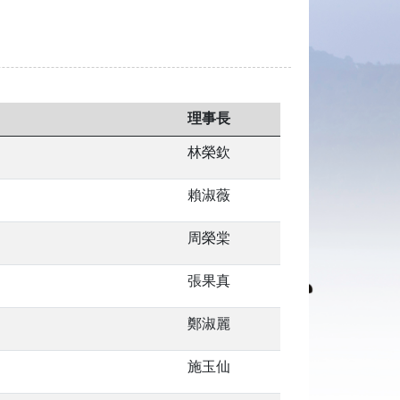
理事長
林榮欽
賴淑薇
周榮棠
張果真
鄭淑麗
施玉仙