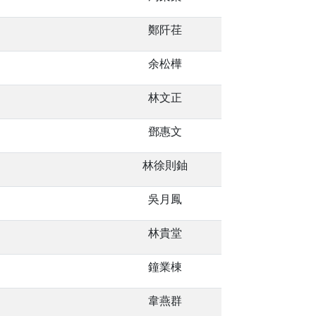
鄭阡荏
余松樺
林文正
鄧惠文
林徐則鈾
吳月鳳
林貴堂
鐘業棟
韋燕群