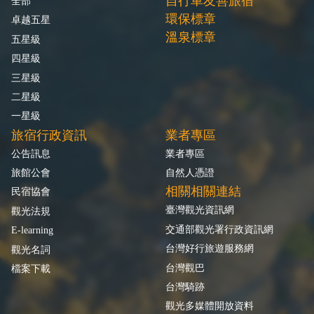
自行車友善旅宿
全部
環保標章
卓越五星
溫泉標章
五星級
四星級
三星級
二星級
一星級
旅宿行政資訊
業者專區
公告訊息
業者專區
旅館公會
自然人憑證
相關相關連結
民宿協會
臺灣觀光資訊網
觀光法規
交通部觀光署行政資訊網
E-learning
台灣好行旅遊服務網
觀光名詞
台灣觀巴
檔案下載
台灣騎跡
觀光多媒體開放資料