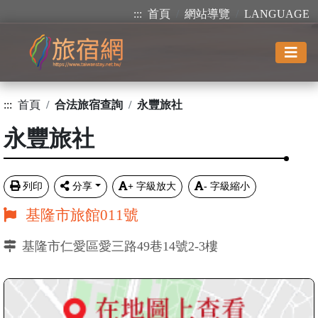
:::
首頁
網站導覽
LANGUAGE
:::
首頁
合法旅宿查詢
永豐旅社
永豐旅社
列印
分享
+
字級放大
-
字級縮小
基隆市旅館011號
基隆市仁愛區愛三路49巷14號2-3樓