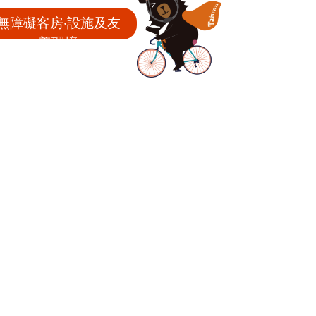
無障礙客房‧設施及友
善環境