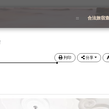
合法旅宿
:::
店
列印
分享