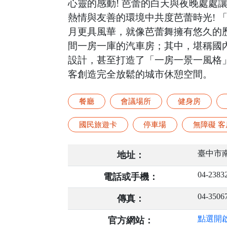
心靈的感動! 芭蕾的白天與夜晚處處
熱情與友善的環境中共度芭蕾時光! 
月更具風華，就像芭蕾舞擁有悠久的歷
間一房一庫的汽車房；其中，堪稱國
設計，甚至打造了「一房一景一風格
客創造完全放鬆的城市休憩空間。
餐廳
會議場所
健身房
國民旅遊卡
停車場
無障礙 客
臺中市南
地址：
04-2383
電話或手機：
04-3506
傳真：
點選開
官方網站：