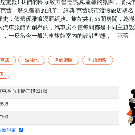
讓您驚豔! 我們的團隊致力營造熱誠.溫馨的氛圍，讓
「芭蕾」歷久彌新的風華、經典 芭蕾城市渡假旅店取
史，依舊優雅浪漫而經典。旅館共有55間房間，為滿足
內汽車旅館界創舉的，汽車房不僅每間都是不同主題設
」，一反當今一般汽車旅館室內的設計型態，「芭蕾」
商店
游泳池
有線網路
無線網路
房
屯區向上路三段221號
2888
7700
啟新視窗