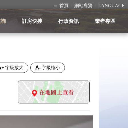
:::
首頁
網站導覽
LANGUAGE
查詢
訂房快搜
行政資訊
業者專區
+
字級放大
-
字級縮小