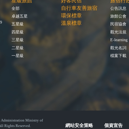
星級旅館
好客民宿
旅宿行
自行車友善旅宿
全部
公告訊息
環保標章
卓越五星
旅館公會
9
溫泉標章
五星級
民宿協會
四星級
觀光法規
三星級
E-learning
二星級
觀光名詞
一星級
檔案下載
istration Ministry of
網站安全策略
個資宣告
ll Rights Reserved.