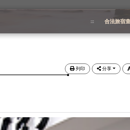
合法旅宿
:::
列印
分享