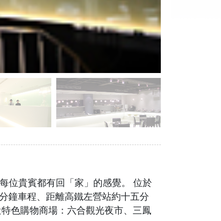
每位貴賓都有回「家」的感覺。 位於
分鐘車程、距離高鐵左營站約十五分
近特色購物商場：六合觀光夜市、三鳳