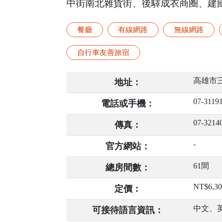
中街南北雜貨街、後驛成衣商圈、建
餐廳
有線網路
無線網路
自行車友善旅宿
高雄市三
地址：
07-3119
電話或手機：
07-3214
傳真：
-
官方網站：
61間
總房間數：
NT$6,30
定價：
中文、
可接待語言資訊：