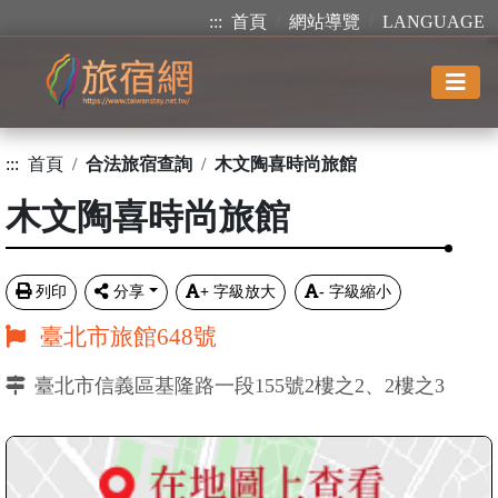
:::
首頁
網站導覽
LANGUAGE
:::
首頁
合法旅宿查詢
木文陶喜時尚旅館
木文陶喜時尚旅館
列印
分享
+
字級放大
-
字級縮小
臺北市旅館648號
臺北市信義區基隆路一段155號2樓之2、2樓之3