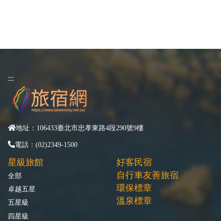
:::
地址：106433臺北市忠孝東路4段290號9樓
電話：(02)2349-1500
星級旅館
好客民宿
自行車友善旅宿
全部
環保標章
卓越五星
溫泉標章
五星級
四星級