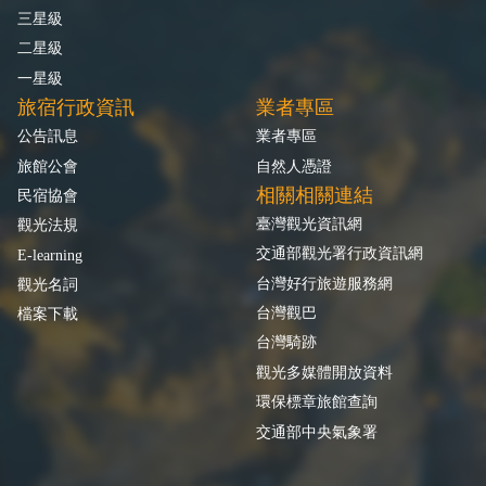
三星級
二星級
一星級
旅宿行政資訊
業者專區
公告訊息
業者專區
旅館公會
自然人憑證
相關相關連結
民宿協會
臺灣觀光資訊網
觀光法規
交通部觀光署行政資訊網
E-learning
台灣好行旅遊服務網
觀光名詞
台灣觀巴
檔案下載
台灣騎跡
觀光多媒體開放資料
環保標章旅館查詢
交通部中央氣象署