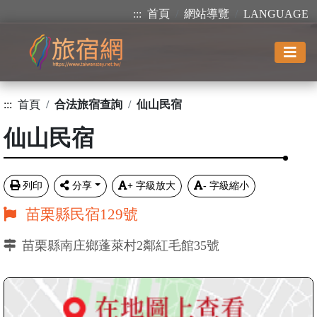
:::
首頁
網站導覽
LANGUAGE
:::
首頁
合法旅宿查詢
仙山民宿
仙山民宿
列印
分享
+
字級放大
-
字級縮小
苗栗縣民宿129號
苗栗縣南庄鄉蓬萊村2鄰紅毛館35號