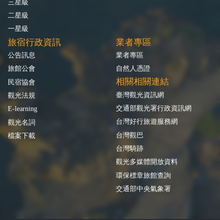
三星級
二星級
一星級
旅宿行政資訊
業者專區
公告訊息
業者專區
旅館公會
自然人憑證
相關相關連結
民宿協會
臺灣觀光資訊網
觀光法規
交通部觀光署行政資訊網
E-learning
台灣好行旅遊服務網
觀光名詞
台灣觀巴
檔案下載
台灣騎跡
觀光多媒體開放資料
環保標章旅館查詢
交通部中央氣象署