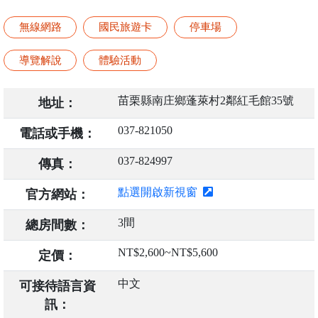
無線網路
國民旅遊卡
停車場
導覽解說
體驗活動
苗栗縣南庄鄉蓬萊村2鄰紅毛館35號
地址：
037-821050
電話或手機：
037-824997
傳真：
點選開啟新視窗
官方網站：
3間
總房間數：
NT$2,600~NT$5,600
定價：
中文
可接待語言資
訊：