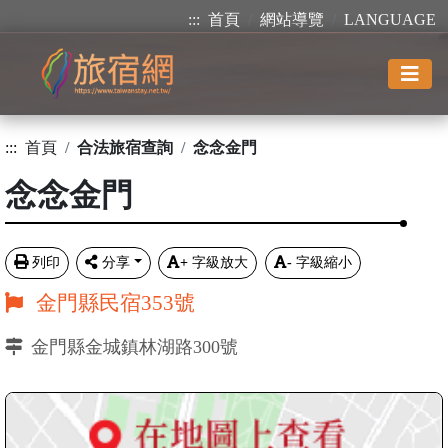
:::
首頁
網站導覽
LANGUAGE
:::
首頁
合法旅宿查詢
念念金門
念念金門
列印
分享
+
字級放大
-
字級縮小
金門縣民宿353號
金門縣金城鎮林湖路300號