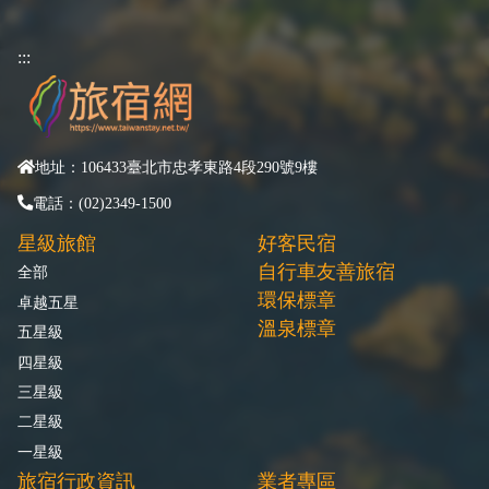
:::
地址：106433臺北市忠孝東路4段290號9樓
電話：(02)2349-1500
星級旅館
好客民宿
自行車友善旅宿
全部
環保標章
卓越五星
溫泉標章
五星級
四星級
三星級
二星級
一星級
旅宿行政資訊
業者專區