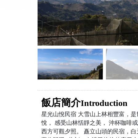
飯店簡介
Introduction
星光山悅民宿 大雪山上林相豐富，是
悅， 感受山林恬靜之美， 沖杯咖啡
西方可觀夕照。 矗立山頭的民宿，白