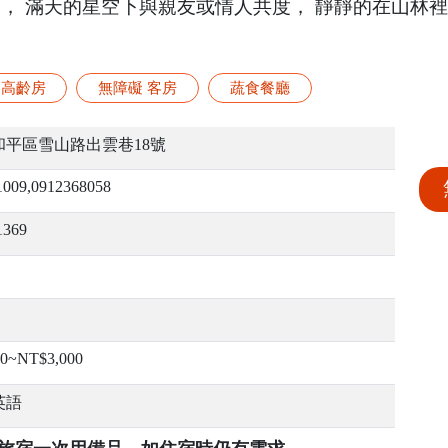
中， 滿天的星空下與親友或情人共度， 靜靜的在山林
高齡房
無障礙 客房
蔬食餐廳
和平區雪山路出雲巷18號
1009,0912368058
1369
00~NT$3,000
英語