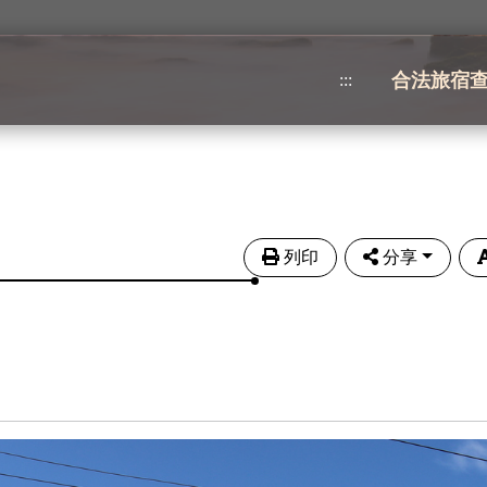
合法旅宿
:::
列印
分享