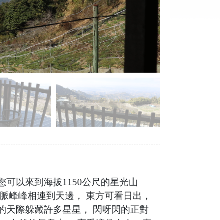
可以來到海拔1150公尺的星光山
山脈峰峰相連到天邊， 東方可看日出，
的天際躲藏許多星星， 閃呀閃的正對