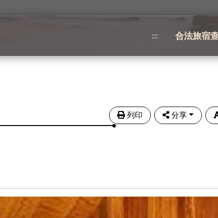
合法旅宿
:::
列印
分享