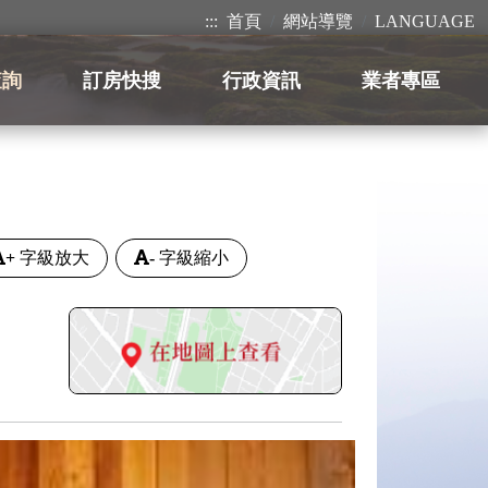
:::
首頁
網站導覽
LANGUAGE
查詢
訂房快搜
行政資訊
業者專區
+
字級放大
-
字級縮小