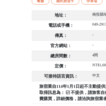
餐廳
國民旅遊卡
停車場
南投縣埔
地址：
049-291
電話或手機：
-
傳真：
-
官方網站：
4間
總房間數：
NT$1,6
定價：
中文
可接待語言資訊：
旅宿業自114年1月1日起不主動
取得訊息為：
不提供，請旅客
費購買，詳細價格，請洽詢旅宿業