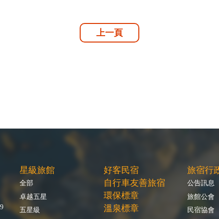
上一頁
星級旅館
好客民宿
旅宿行
自行車友善旅宿
全部
公告訊息
環保標章
卓越五星
旅館公會
9
溫泉標章
五星級
民宿協會