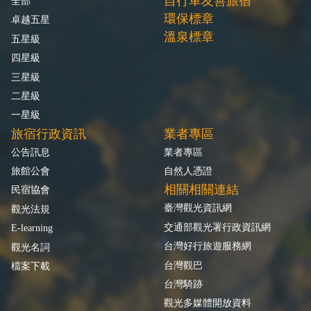
自行車友善旅宿
全部
環保標章
卓越五星
溫泉標章
五星級
四星級
三星級
二星級
一星級
旅宿行政資訊
業者專區
公告訊息
業者專區
旅館公會
自然人憑證
相關相關連結
民宿協會
臺灣觀光資訊網
觀光法規
交通部觀光署行政資訊網
E-learning
台灣好行旅遊服務網
觀光名詞
台灣觀巴
檔案下載
台灣騎跡
觀光多媒體開放資料