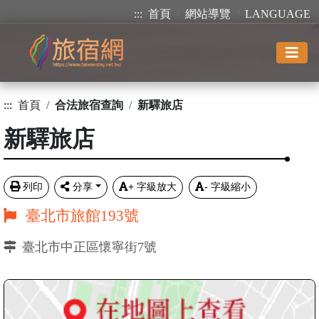
:::
首頁
網站導覽
LANGUAGE
:::
首頁
合法旅宿查詢
新驛旅店
新驛旅店
列印
分享
+
字級放大
-
字級縮小
臺北市旅館193號
臺北市中正區懷寧街7號