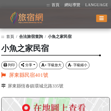
:::
首頁
網站導覽
LANGUAGE
:::
首頁
合法旅宿查詢
小魚之家民宿
小魚之家民宿
列印
分享
+
字級放大
-
字級縮小
屏東縣民宿401號
屏東縣恆春鎮環城北路335號