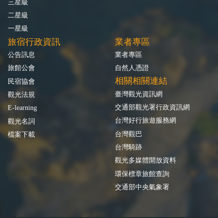
三星級
二星級
一星級
旅宿行政資訊
業者專區
公告訊息
業者專區
旅館公會
自然人憑證
相關相關連結
民宿協會
臺灣觀光資訊網
觀光法規
交通部觀光署行政資訊網
E-learning
台灣好行旅遊服務網
觀光名詞
台灣觀巴
檔案下載
台灣騎跡
觀光多媒體開放資料
環保標章旅館查詢
交通部中央氣象署