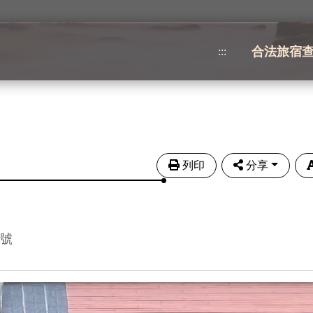
合法旅宿
:::
列印
分享
6號