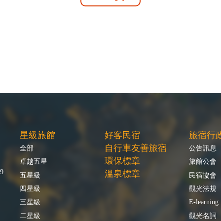
星級旅館
好客民宿
旅宿行
自行車友善旅宿
全部
公告訊息
環保標章
卓越五星
旅館公會
9
溫泉標章
五星級
民宿協會
四星級
觀光法規
三星級
E-learning
二星級
觀光名詞