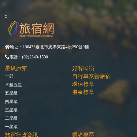
:::
地址：106433臺北市忠孝東路4段290號9樓
電話：(02)2349-1500
星級旅館
好客民宿
自行車友善旅宿
全部
環保標章
卓越五星
溫泉標章
五星級
四星級
三星級
二星級
一星級
旅宿行政資訊
業者專區