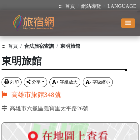
:::
首頁
網站導覽
LANGUAGE
:::
首頁
合法旅宿查詢
東明旅館
東明旅館
列印
分享
+
字級放大
-
字級縮小
高雄市旅館348號
高雄市六龜區義寶里太平路26號