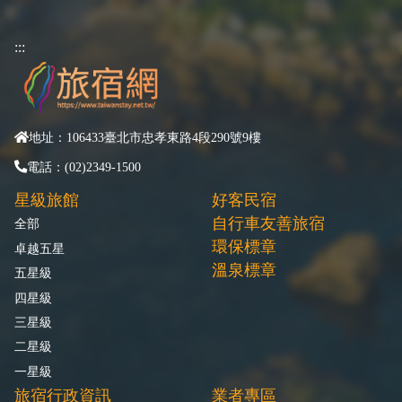
:::
地址：106433臺北市忠孝東路4段290號9樓
電話：(02)2349-1500
星級旅館
好客民宿
自行車友善旅宿
全部
環保標章
卓越五星
溫泉標章
五星級
四星級
三星級
二星級
一星級
旅宿行政資訊
業者專區