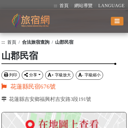
:::
首頁
網站導覽
LANGUAGE
:::
首頁
合法旅宿查詢
山郡民宿
山郡民宿
列印
分享
+
字級放大
-
字級縮小
花蓮縣民宿676號
花蓮縣吉安鄉福興村吉安路3段191號