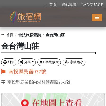
:::
首頁
網站導覽
LANGUAGE
:::
首頁
合法旅宿查詢
金台灣山莊
金台灣山莊
列印
分享
+
字級放大
-
字級縮小
南投縣民宿037號
南投縣鹿谷鄉內湖村興產路25-3號