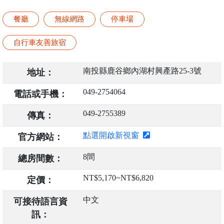
餐廳
無線網路
停車場
自行車友善旅宿
南投縣鹿谷鄉內湖村興產路25-3號
地址：
049-2754064
電話或手機：
049-2755389
傳真：
點選開啟新視窗
官方網站：
8間
總房間數：
NT$5,170~NT$6,820
定價：
中文
可接待語言資
訊：