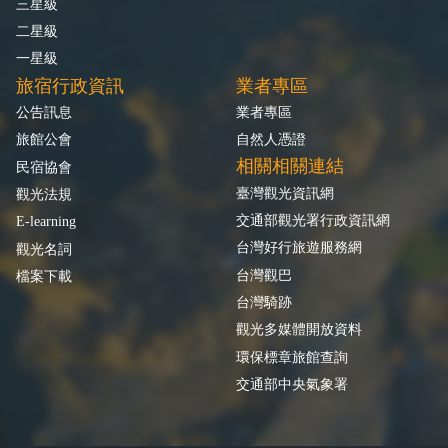
三星級
二星級
一星級
旅宿行政資訊
業者專區
公告訊息
業者專區
旅館公會
自然人憑證
相關相關連結
民宿協會
臺灣觀光資訊網
觀光法規
交通部觀光署行政資訊網
E-learning
台灣好行旅遊服務網
觀光名詞
台灣觀巴
檔案下載
台灣騎跡
觀光多媒體開放資料
環保標章旅館查詢
交通部中央氣象署