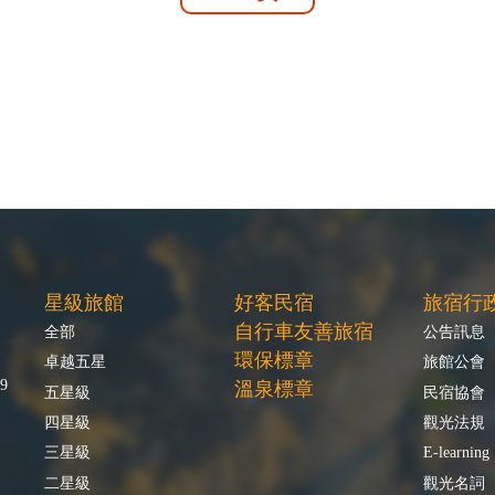
星級旅館
好客民宿
旅宿行
自行車友善旅宿
全部
公告訊息
環保標章
卓越五星
旅館公會
9
溫泉標章
五星級
民宿協會
四星級
觀光法規
三星級
E-learning
二星級
觀光名詞