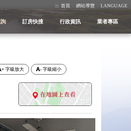
:::
首頁
網站導覽
LANGUAGE
查詢
訂房快搜
行政資訊
業者專區
+
字級放大
-
字級縮小