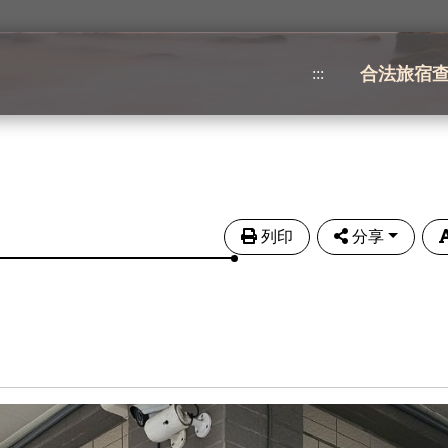
合法旅宿
:::
列印
分享