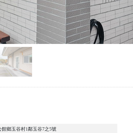
公館鄉玉谷村1鄰玉谷7之5號