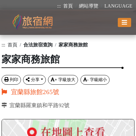
:::
首頁
網站導覽
LANGUAGE
:::
首頁
合法旅宿查詢
家家商務旅館
家家商務旅館
列印
分享
+
字級放大
-
字級縮小
宜蘭縣旅館265號
宜蘭縣羅東鎮和平路92號