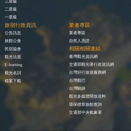
三星級
二星級
一星級
旅宿行政資訊
業者專區
公告訊息
業者專區
旅館公會
自然人憑證
相關相關連結
民宿協會
臺灣觀光資訊網
觀光法規
交通部觀光署行政資訊網
E-learning
台灣好行旅遊服務網
觀光名詞
台灣觀巴
檔案下載
台灣騎跡
觀光多媒體開放資料
環保標章旅館查詢
交通部中央氣象署