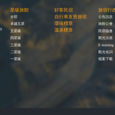
星級旅館
好客民宿
旅宿行
自行車友善旅宿
全部
公告訊息
環保標章
卓越五星
旅館公會
9
溫泉標章
五星級
民宿協會
四星級
觀光法規
三星級
E-learning
二星級
觀光名詞
一星級
檔案下載