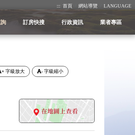
:::
首頁
網站導覽
LANGUAGE
查詢
訂房快搜
行政資訊
業者專區
+
字級放大
-
字級縮小