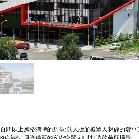
劃百間以上風格獨特的房型;以大膽顛覆眾人想像的奢
的停靠站 呵護備至的私密空間 細膩打造的華麗場景