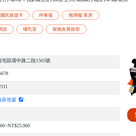
國民旅遊卡
停車場
無障礙 客房
解說
哺乳室
寵物友善旅宿
屯區環中路二段1565號
5678
2111
啟新視窗
60~NT$25,960