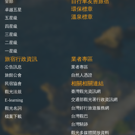
自行車友善旅宿
全部
環保標章
卓越五星
溫泉標章
五星級
四星級
三星級
二星級
一星級
旅宿行政資訊
業者專區
公告訊息
業者專區
旅館公會
自然人憑證
相關相關連結
民宿協會
臺灣觀光資訊網
觀光法規
交通部觀光署行政資訊網
E-learning
台灣好行旅遊服務網
觀光名詞
台灣觀巴
檔案下載
台灣騎跡
觀光多媒體開放資料