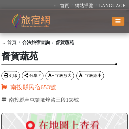
:::
首頁
網站導覽
LANGUAGE
:::
首頁
合法旅宿查詢
督賀蔬苑
督賀蔬苑
列印
分享
+
字級放大
-
字級縮小
南投縣民宿653號
南投縣草屯鎮墩煌路三段168號