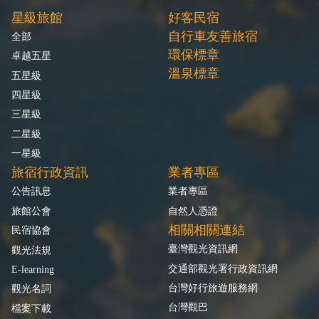
星級旅館
好客民宿
自行車友善旅宿
全部
環保標章
卓越五星
溫泉標章
五星級
四星級
三星級
二星級
一星級
旅宿行政資訊
業者專區
公告訊息
業者專區
旅館公會
自然人憑證
相關相關連結
民宿協會
臺灣觀光資訊網
觀光法規
交通部觀光署行政資訊網
E-learning
台灣好行旅遊服務網
觀光名詞
台灣觀巴
檔案下載