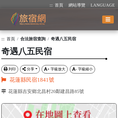
:::
首頁
網站導覽
LANGUAGE
:::
首頁
合法旅宿查詢
奇遇八五民宿
奇遇八五民宿
列印
分享
+
字級放大
-
字級縮小
花蓮縣民宿1841號
花蓮縣吉安鄉北昌村20鄰建昌路85號