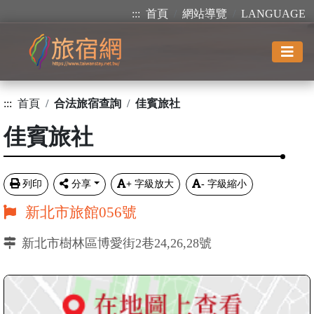
:::
首頁
網站導覽
LANGUAGE
:::
首頁
合法旅宿查詢
佳賓旅社
佳賓旅社
列印
分享
+
字級放大
-
字級縮小
新北市旅館056號
新北市樹林區博愛街2巷24,26,28號