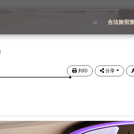
合法旅宿
:::
館
列印
分享