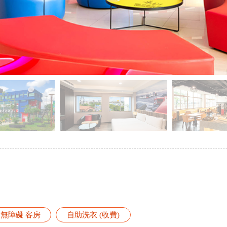
無障礙 客房
自助洗衣 (收費)