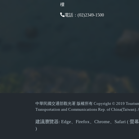
樓
電話：(02)2349-1500
中華民國交通部觀光署 版權所有 Copyright © 2019 Tourism Admin
Transportation and Communications Rep. of China(Taiwan). A
建議瀏覽器: Edge、Firefox、Chrome、Safari 
)