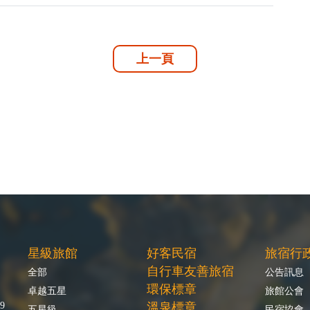
上一頁
星級旅館
好客民宿
旅宿行
自行車友善旅宿
全部
公告訊息
環保標章
卓越五星
旅館公會
9
溫泉標章
五星級
民宿協會