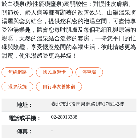
於白磺泉(酸性硫磺鹽泉)屬弱酸性；對慢性皮膚病、
關節炎、婦人病等都有顯著的改善效果。山樂溫泉將
湯屋與套房結合，提供您私密的泡湯空間，可盡情享
受泡湯樂趣，體會您每吋肌膚及每個毛細孔與原湯的
親暱，天然的溫泉結合溫馨的套房，一掃您平日的忙
碌與陰霾，享受愜意悠閒的幸福生活，彼此情感更為
甜蜜，使泡湯感受更為昇級！
無線網路
國民旅遊卡
停車場
溫泉設施
自行車友善旅宿
臺北市北投區泉源路1巷17號1-2樓
地址：
02-28913388
電話或手機：
-
傳真：