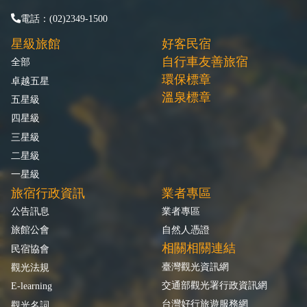
電話：(02)2349-1500
星級旅館
好客民宿
自行車友善旅宿
全部
環保標章
卓越五星
溫泉標章
五星級
四星級
三星級
二星級
一星級
旅宿行政資訊
業者專區
公告訊息
業者專區
旅館公會
自然人憑證
相關相關連結
民宿協會
臺灣觀光資訊網
觀光法規
交通部觀光署行政資訊網
E-learning
台灣好行旅遊服務網
觀光名詞