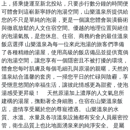
上，搭乘捷運至新北投站，只要步行數分鐘的時間便
可體會到這嶄新寧靜的泡湯空間，山樂溫泉所提供給
您的不只是單純的泡湯，更是一個讓您體會裝潢藝術
與徹底放鬆的人文住宿空間。優越的地理位置與絕佳
的泡湯氣氛，是您休息、住宿、商務約會的最佳溫泉
飯店選擇 山樂溫泉為每一位來此泡湯的旅客們準備
了各種精緻的湯屋，使用高級的飯店備品並提供寬倘
的泡湯空間，讓您享有一個隱密且不被打擾的環境，
體會您每吋肌膚及每個毛細孔與原湯的親暱，天然的
溫泉結合溫馨的套房，一掃您平日的忙碌與陰霾，享
受愜意悠閒的幸福生活，讓彼此情感更為甜蜜，使泡
湯感受更昇級！ 天然原湯加上濃厚的人文氣息所
建構的湯屋，撫動著全身細胞，住宿在山樂溫泉飯
店，盡情享受屬於您的尊寵禮遇。 山樂溫泉的水
質、水溫、水量及各項溫泉設施都有安全人員嚴密控
管，衛生品質上也比地面湧泉來的純淨安全。 是屬