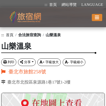
:::
首頁
網站導覽
LANGUAGE
:::
首頁
合法旅宿查詢
山樂溫泉
山樂溫泉
列印
分享
+
字級放大
-
字級縮小
臺北市旅館258號
臺北市北投區泉源路1巷17號1-2樓