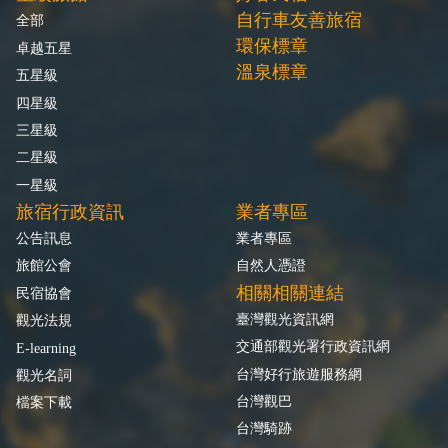
自行車友善旅宿
全部
環保標章
卓越五星
溫泉標章
五星級
四星級
三星級
二星級
一星級
旅宿行政資訊
業者專區
公告訊息
業者專區
旅館公會
自然人憑證
相關相關連結
民宿協會
臺灣觀光資訊網
觀光法規
交通部觀光署行政資訊網
E-learning
台灣好行旅遊服務網
觀光名詞
台灣觀巴
檔案下載
台灣騎跡