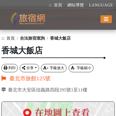
:::
首頁
網站導覽
LANGUAGE
:::
首頁
合法旅宿查詢
香城大飯店
香城大飯店
列印
分享
+
字級放大
-
字級縮小
臺北市旅館125號
臺北市大安區信義路四段295號1至11樓