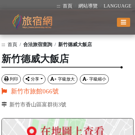
:::
首頁
網站導覽
LANGUAGE
:::
首頁
合法旅宿查詢
新竹德威大飯店
新竹德威大飯店
列印
分享
+
字級放大
-
字級縮小
新竹市旅館066號
新竹市香山區富群街3號