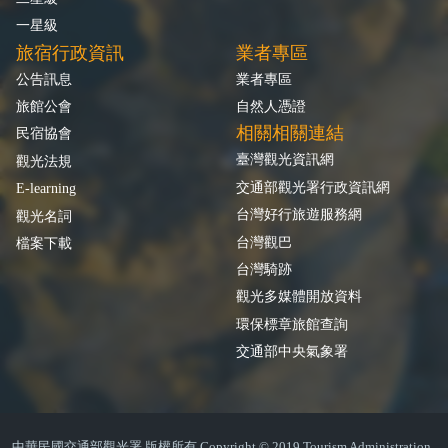
一星級
旅宿行政資訊
業者專區
公告訊息
業者專區
旅館公會
自然人憑證
相關相關連結
民宿協會
臺灣觀光資訊網
觀光法規
交通部觀光署行政資訊網
E-learning
台灣好行旅遊服務網
觀光名詞
台灣觀巴
檔案下載
台灣騎跡
觀光多媒體開放資料
環保標章旅館查詢
交通部中央氣象署
中華民國交通部觀光署 版權所有 Copyright © 2019 Tourism Administration