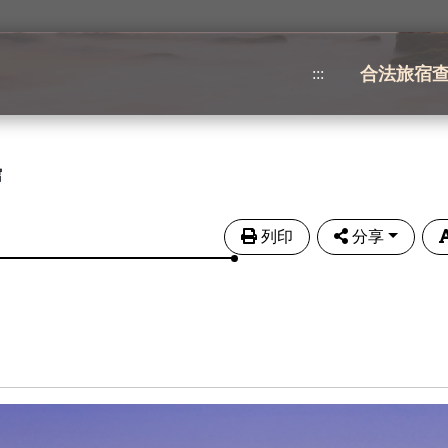
合法旅宿
:::
館
列印
分享