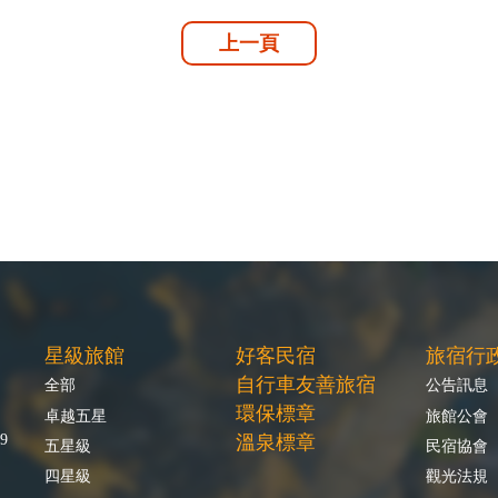
上一頁
星級旅館
好客民宿
旅宿行
自行車友善旅宿
全部
公告訊息
環保標章
卓越五星
旅館公會
9
溫泉標章
五星級
民宿協會
四星級
觀光法規