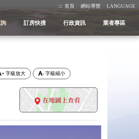
:::
首頁
網站導覽
LANGUAGE
查詢
訂房快搜
行政資訊
業者專區
+
字級放大
-
字級縮小