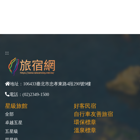
:::
地址：106433臺北市忠孝東路4段290號9樓
電話：(02)2349-1500
星級旅館
好客民宿
自行車友善旅宿
全部
環保標章
卓越五星
溫泉標章
五星級
四星級