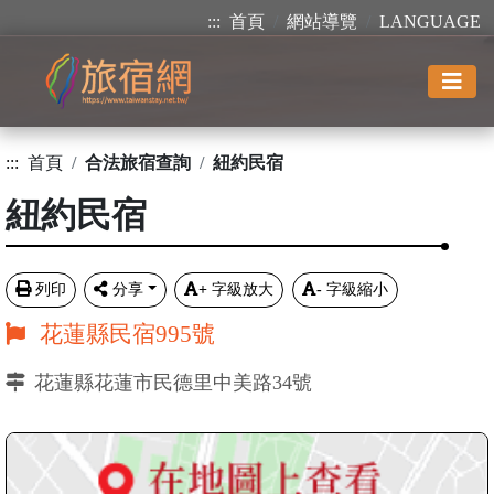
:::
首頁
網站導覽
LANGUAGE
:::
首頁
合法旅宿查詢
紐約民宿
紐約民宿
列印
分享
+
字級放大
-
字級縮小
花蓮縣民宿995號
花蓮縣花蓮市民德里中美路34號