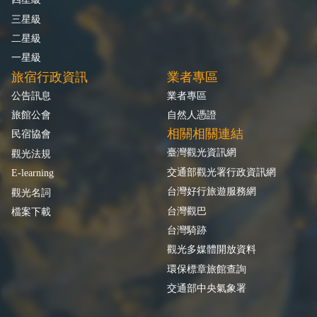
三星級
二星級
一星級
旅宿行政資訊
業者專區
公告訊息
業者專區
旅館公會
自然人憑證
相關相關連結
民宿協會
臺灣觀光資訊網
觀光法規
交通部觀光署行政資訊網
E-learning
台灣好行旅遊服務網
觀光名詞
台灣觀巴
檔案下載
台灣騎跡
觀光多媒體開放資料
環保標章旅館查詢
交通部中央氣象署