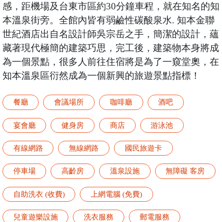
感，距機場及台東市區約30分鐘車程，就在知名的知
本溫泉街旁。全館內皆有弱鹼性碳酸泉水. 知本金聯
世紀酒店出自名設計師吳宗岳之手，簡潔的設計，蘊
藏著現代極簡的建築巧思，完工後，建築物本身將成
為一個景點，很多人前往住宿將是為了一窺堂奧，在
知本溫泉區衍然成為一個新興的旅遊景點指標！
餐廳
會議場所
咖啡廳
酒吧
宴會廳
健身房
商店
游泳池
有線網路
無線網路
國民旅遊卡
停車場
高齡房
溫泉設施
無障礙 客房
自助洗衣 (收費)
上網電腦 (免費)
兒童遊樂設施
洗衣服務
郵電服務