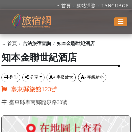
:::
首頁
網站導覽
LANGUAGE
:::
首頁
合法旅宿查詢
知本金聯世紀酒店
知本金聯世紀酒店
列印
分享
+
字級放大
-
字級縮小
臺東縣旅館123號
臺東縣卑南鄉龍泉路30號