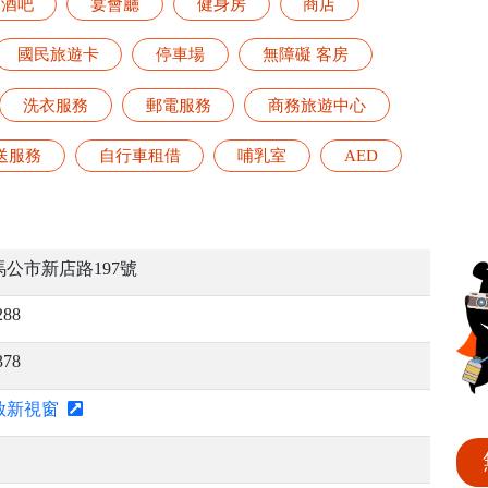
酒吧
宴會廳
健身房
商店
國民旅遊卡
停車場
無障礙 客房
洗衣服務
郵電服務
商務旅遊中心
送服務
自行車租借
哺乳室
AED
公市新店路197號
288
378
啟新視窗