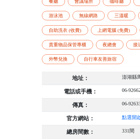
餐廳
會議場所
咖啡廳
游泳池
無線網路
三溫暖
自助洗衣 (收費)
上網電腦 (免費)
貴重物品保管專櫃
夜總會
接
外幣兌換
自行車友善旅宿
澎湖縣馬
地址：
06-9266
電話或手機：
06-9263
傳真：
點選開
官方網站：
331間
總房間數：