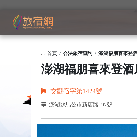
:::
首頁
合法旅宿查詢
澎湖福朋喜來登
澎湖福朋喜來登酒
交觀宿字第1424號
澎湖縣馬公市新店路197號