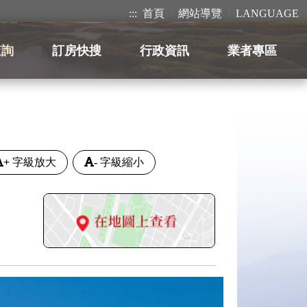
:::
首頁
網站導覽
LANGUAGE
查詢
訂房快搜
行政資訊
業者專區
+
字級放大
-
字級縮小