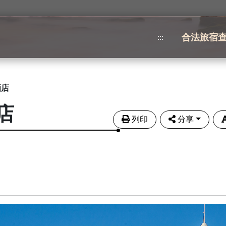
合法旅宿
:::
酒店
店
列印
分享