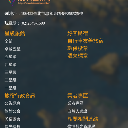
地址：106433臺北市忠孝東路4段290號9樓
電話：(02)2349-1500
星級旅館
好客民宿
自行車友善旅宿
全部
環保標章
卓越五星
溫泉標章
五星級
四星級
三星級
二星級
一星級
旅宿行政資訊
業者專區
公告訊息
業者專區
旅館公會
自然人憑證
相關相關連結
民宿協會
臺灣觀光資訊網
觀光法規