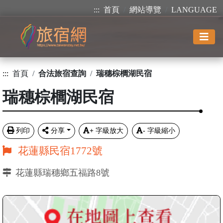
:::
首頁
網站導覽
LANGUAGE
:::
首頁
合法旅宿查詢
瑞穗棕櫚湖民宿
瑞穗棕櫚湖民宿
列印
分享
+
字級放大
-
字級縮小
花蓮縣民宿1772號
花蓮縣瑞穗鄉五福路8號