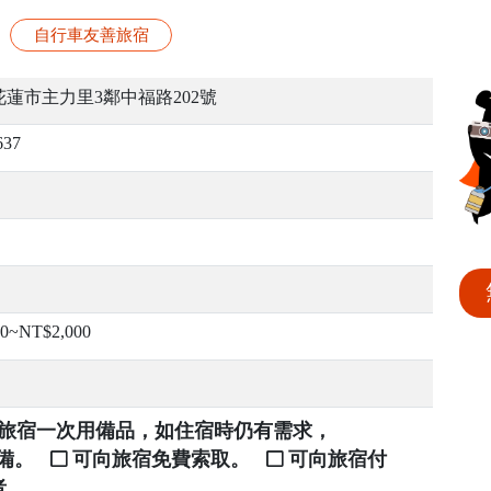
自行車友善旅宿
蓮市主力里3鄰中福路202號
637
00~NT$2,000
提供旅宿一次用備品，如住宿時仍有需求，
自備。
可向旅宿免費索取。
可向旅宿付
者。