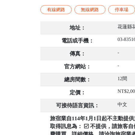
有線網路
無線網路
停車場
花蓮縣花
地址：
03-8351
電話或手機：
-
傳真：
-
官方網站：
12間
總房間數：
NT$2,0
定價：
中文
可接待語言資訊：
旅宿業自114年1月1日起不主動
取得訊息為：
不提供，請旅客
費購買，詳細價格，請洽詢旅宿業