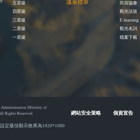
9
溫泉標章
五星級
民宿協會
四星級
觀光法規
三星級
E-learning
二星級
觀光名詞
一星級
檔案下載
istration Ministry of
網站安全策略
個資宣告
ll Rights Reserved.
( 螢幕設定最佳顯示效果為1920*1080