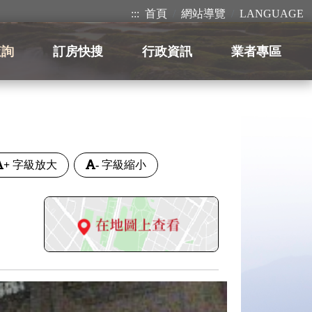
:::
首頁
網站導覽
LANGUAGE
查詢
訂房快搜
行政資訊
業者專區
+
字級放大
-
字級縮小