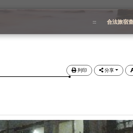
合法旅宿
:::
列印
分享