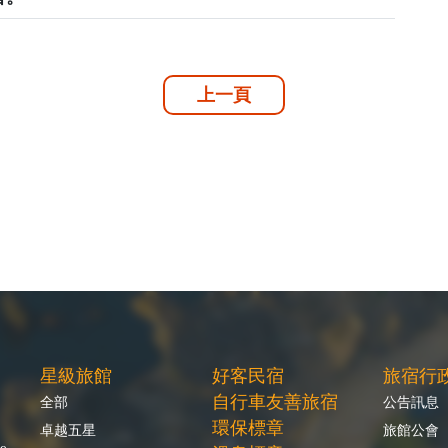
上一頁
星級旅館
好客民宿
旅宿行
自行車友善旅宿
全部
公告訊息
環保標章
卓越五星
旅館公會