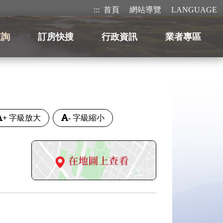
:::
首頁
網站導覽
LANGUAGE
查詢
訂房快搜
行政資訊
業者專區
+
字級放大
-
字級縮小