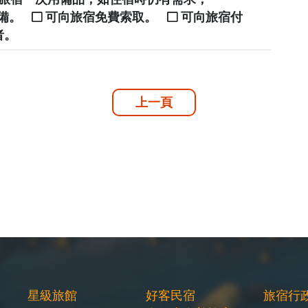
自備。
可向旅宿免費索取。
可向旅宿付
者。
上一頁
星級旅館
好客民宿
旅宿行