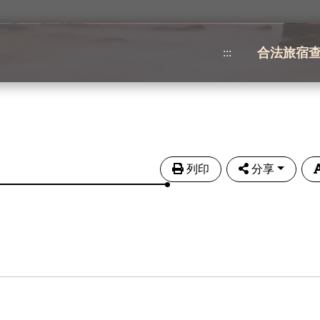
合法旅宿
:::
列印
分享