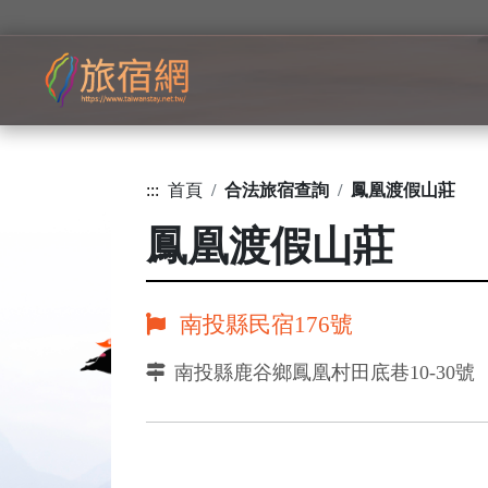
:::
首頁
合法旅宿查詢
鳳凰渡假山莊
鳳凰渡假山莊
南投縣民宿176號
南投縣鹿谷鄉鳳凰村田底巷10-30號