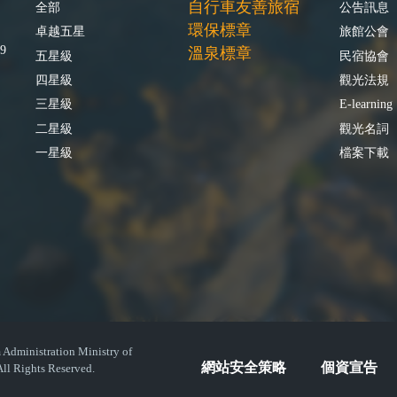
自行車友善旅宿
全部
公告訊息
環保標章
卓越五星
旅館公會
9
溫泉標章
五星級
民宿協會
四星級
觀光法規
三星級
E-learning
二星級
觀光名詞
一星級
檔案下載
istration Ministry of
網站安全策略
個資宣告
ll Rights Reserved.