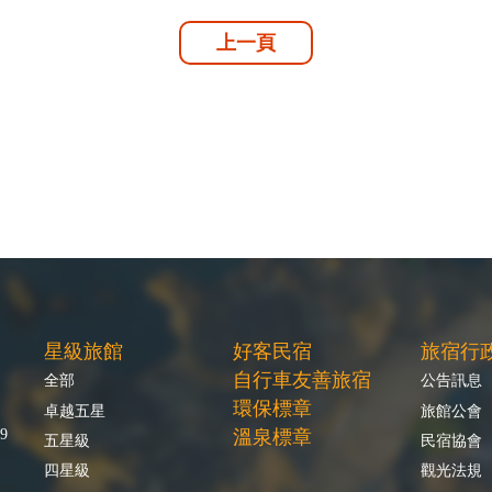
上一頁
星級旅館
好客民宿
旅宿行
自行車友善旅宿
全部
公告訊息
環保標章
卓越五星
旅館公會
9
溫泉標章
五星級
民宿協會
四星級
觀光法規