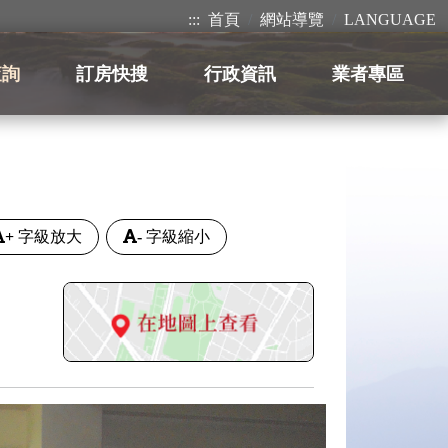
:::
首頁
網站導覽
LANGUAGE
查詢
訂房快搜
行政資訊
業者專區
+
字級放大
-
字級縮小