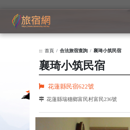
:::
首頁
合法旅宿查詢
襄琦小筑民宿
襄琦小筑民宿
花蓮縣民宿622號
花蓮縣瑞穗鄉富民村富民236號