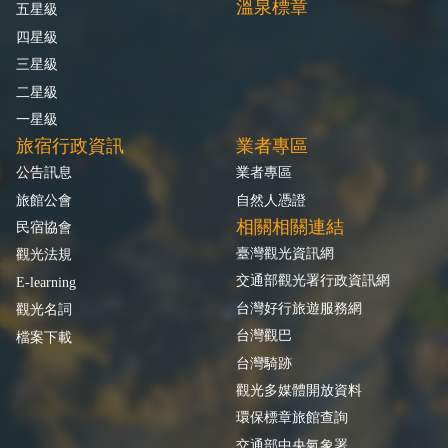
溫泉標章
五星級
四星級
三星級
二星級
一星級
旅宿行政資訊
業者專區
公告訊息
業者專區
旅館公會
自然人憑證
相關相關連結
民宿協會
臺灣觀光資訊網
觀光法規
交通部觀光署行政資訊網
E-learning
台灣好行旅遊服務網
觀光名詞
台灣觀巴
檔案下載
台灣騎跡
觀光多媒體開放資料
環保標章旅館查詢
交通部中央氣象署