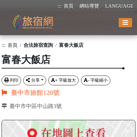
:::
首頁
網站導覽
LANGUAGE
:::
首頁
合法旅宿查詢
富春大飯店
富春大飯店
列印
分享
+
字級放大
-
字級縮小
臺中市旅館120號
臺中市中區中山路3號