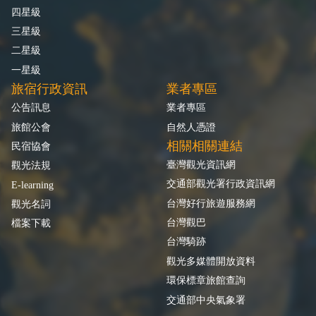
四星級
三星級
二星級
一星級
旅宿行政資訊
業者專區
公告訊息
業者專區
旅館公會
自然人憑證
相關相關連結
民宿協會
臺灣觀光資訊網
觀光法規
交通部觀光署行政資訊網
E-learning
台灣好行旅遊服務網
觀光名詞
台灣觀巴
檔案下載
台灣騎跡
觀光多媒體開放資料
環保標章旅館查詢
交通部中央氣象署