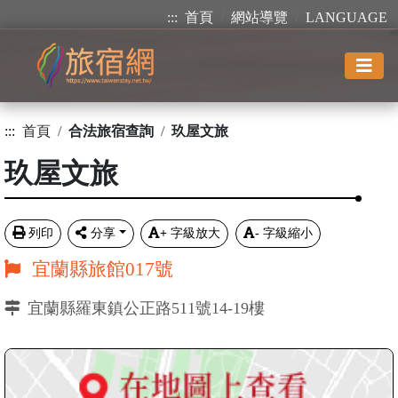
:::
首頁
網站導覽
LANGUAGE
:::
首頁
合法旅宿查詢
玖屋文旅
玖屋文旅
列印
分享
+
字級放大
-
字級縮小
宜蘭縣旅館017號
宜蘭縣羅東鎮公正路511號14-19樓