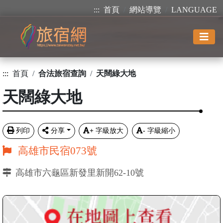
:::
首頁
網站導覽
LANGUAGE
:::
首頁
合法旅宿查詢
天闊綠大地
天闊綠大地
列印
分享
+
字級放大
-
字級縮小
高雄市民宿073號
高雄市六龜區新發里新開62-10號