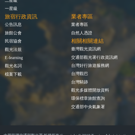
二星級
一星級
旅宿行政資訊
業者專區
公告訊息
業者專區
旅館公會
自然人憑證
相關相關連結
民宿協會
臺灣觀光資訊網
觀光法規
交通部觀光署行政資訊網
E-learning
台灣好行旅遊服務網
觀光名詞
台灣觀巴
檔案下載
台灣騎跡
觀光多媒體開放資料
環保標章旅館查詢
交通部中央氣象署