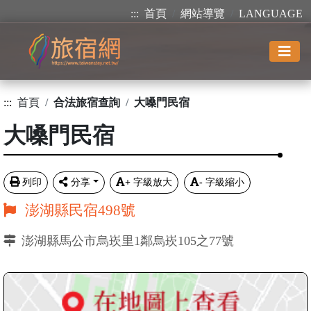
:::
首頁
網站導覽
LANGUAGE
:::
首頁
合法旅宿查詢
大嗓門民宿
大嗓門民宿
列印
分享
+
字級放大
-
字級縮小
澎湖縣民宿498號
澎湖縣馬公市烏崁里1鄰烏崁105之77號