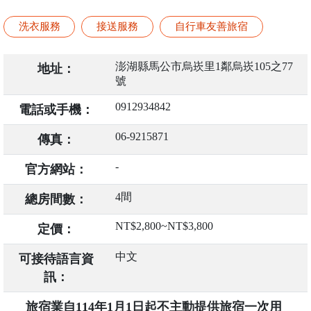
洗衣服務
接送服務
自行車友善旅宿
澎湖縣馬公市烏崁里1鄰烏崁105之77
地址：
號
0912934842
電話或手機：
06-9215871
傳真：
-
官方網站：
4間
總房間數：
NT$2,800~NT$3,800
定價：
中文
可接待語言資
訊：
旅宿業自114年1月1日起不主動提供旅宿一次用