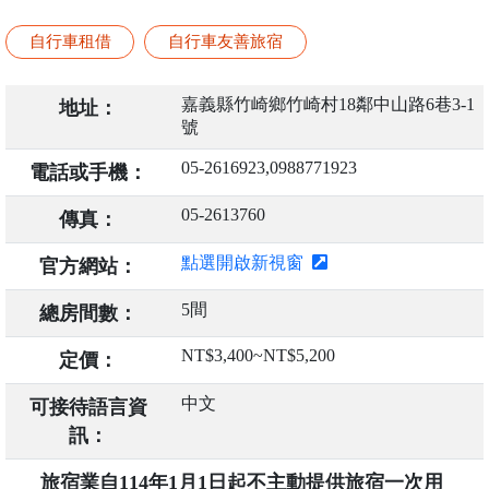
自行車租借
自行車友善旅宿
嘉義縣竹崎鄉竹崎村18鄰中山路6巷3-1
地址：
號
05-2616923,0988771923
電話或手機：
05-2613760
傳真：
點選開啟新視窗
官方網站：
5間
總房間數：
NT$3,400~NT$5,200
定價：
中文
可接待語言資
訊：
旅宿業自114年1月1日起不主動提供旅宿一次用