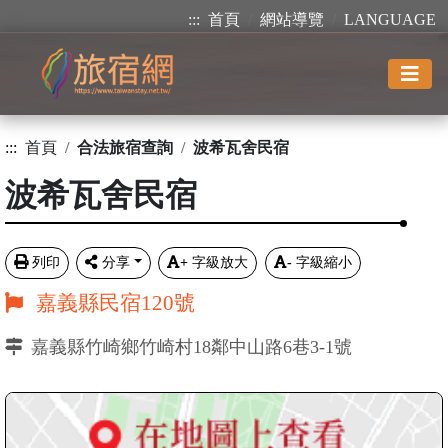
:::
首頁
網站導覽
LANGUAGE
:::
首頁
合法旅宿查詢
波希瓦舍民宿
波希瓦舍民宿
列印
分享
+
字級放大
-
字級縮小
嘉義縣民宿120號
嘉義縣竹崎鄉竹崎村18鄰中山路6巷3-1號