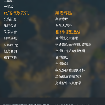
二星級
一星級
旅宿行政資訊
業者專區
公告訊息
業者專區
旅館公會
自然人憑證
相關相關連結
民宿協會
臺灣觀光資訊網
觀光法規
交通部觀光署行政資訊網
E-learning
台灣好行旅遊服務網
觀光名詞
台灣觀巴
檔案下載
台灣騎跡
觀光多媒體開放資料
環保標章旅館查詢
交通部中央氣象署